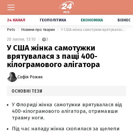
24 КАНАЛ
ГЕОПОЛІТИКА
ЕКОНОМІКА
БІЗНЕС
Pets
Новини про тварин
У США жінка самотужки врятувалася з пащі 400-кілограмового алігатора
20 липня,
13:10
3
У США жінка самотужки
врятувалася з пащі 400-
кілограмового алігатора
Софія Рожик
ОСНОВНІ ТЕЗИ
У Флориді жінка самотужки врятувалася від
400-кілограмового алігатора, отримавши
травму ноги.
Під час нападу жінка схопилася за щелепи