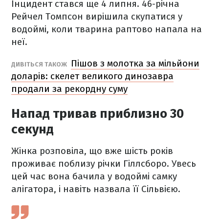
Інцидент стався ще 4 липня. 46-річна
Рейчел Томпсон вирішила скупатися у
водоймі, коли тварина раптово напала на
неї.
Пішов з молотка за мільйони
ДИВІТЬСЯ ТАКОЖ
доларів: скелет великого динозавра
продали за рекордну суму
Напад тривав приблизно 30
секунд
Жінка розповіла, що вже шість років
проживає поблизу річки Гіллсборо. Увесь
цей час вона бачила у водоймі самку
алігатора, і навіть назвала її Сільвією.