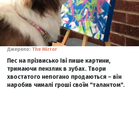
Джерело:
The Mirror
Пес на прізвисько Іві пише картини,
тримаючи пензлик в зубах. Твори
хвостатого непогано продаються – він
наробив чималі гроші своїм "талантом".