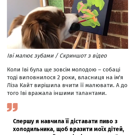
Іві малює зубами / Скриншот з відео
Коли Іві була ще зовсім молодою – собаці
тоді виповнилося 2 роки, власниця на ім'я
Ліза Кайт вирішила вчити її малювати. А до
того Іві вражала іншими талантами.
Спершу я навчила її діставати пиво з
холодильника, щоб вразити моїх дітей,