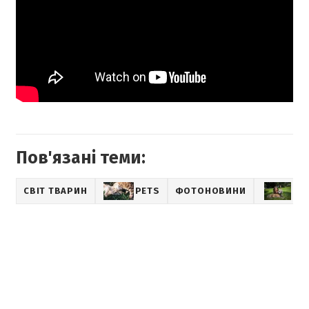
Пов'язані теми:
СВІТ ТВАРИН
PETS
ФОТОНОВИНИ
ЗІ