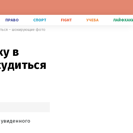
ПРАВО
СПОРТ
FIGHT
УЧЕБА
ЛАЙФХАК
диться – шокирующие фото
ку в
судиться
 увиденного