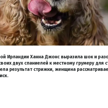
ной Ирландии Ханна Джонс выразила шок и раз
 своих двух спаниелей к местному грумеру для 
дела результат стрижки, женщина рассматрива
иск.