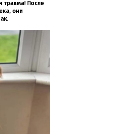
я травма! После
ека, они
ак.