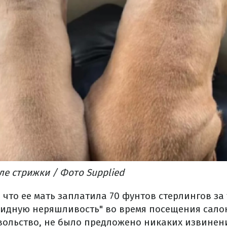
ле стрижки / Фото Supplied
 что ее мать заплатила 70 фунтов стерлингов за 
видную неряшливость" во время посещения салон
вольство, не было предложено никаких извине