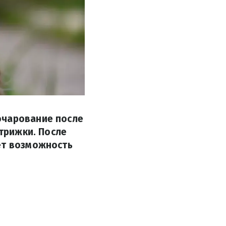
очарование после
стрижки. После
ет возможность