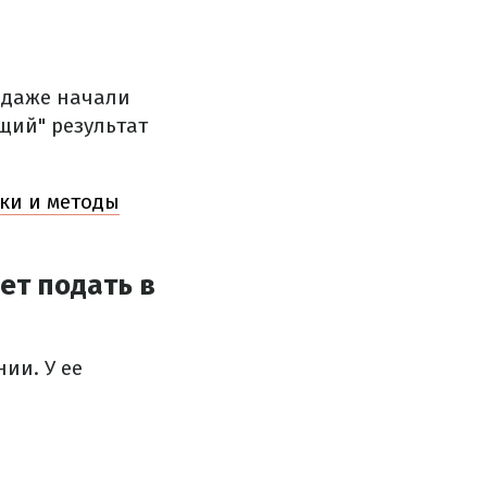
 даже начали
щий" результат
аки и методы
ет подать в
ии. У ее