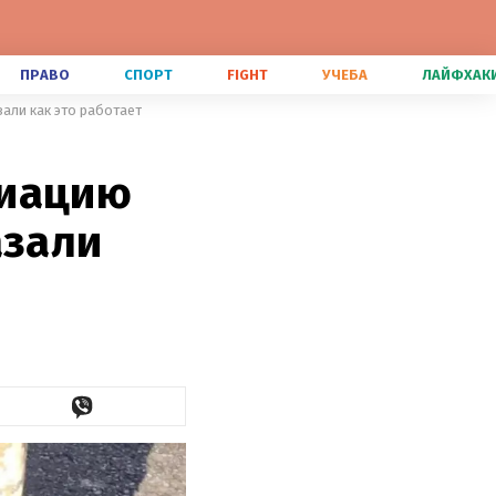
ПРАВО
СПОРТ
FIGHT
УЧЕБА
ЛАЙФХАК
али как это работает
диацию
азали