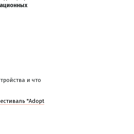
кационных
стройства и что
естиваль "Adopt