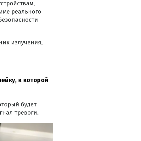
стройствам,
име реального
безопасности
ник излучения,
лейку, к которой
оторый будет
гнал тревоги.