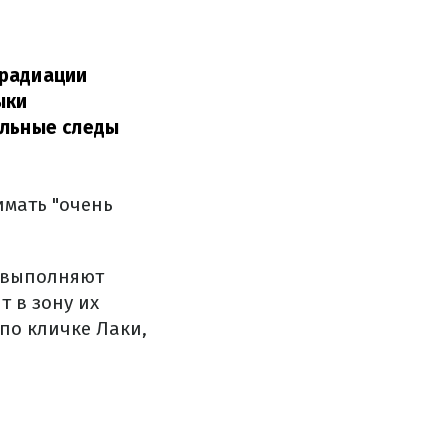
 радиации
ыки
ельные следы
имать "очень
 выполняют
 в зону их
 по кличке Лаки,