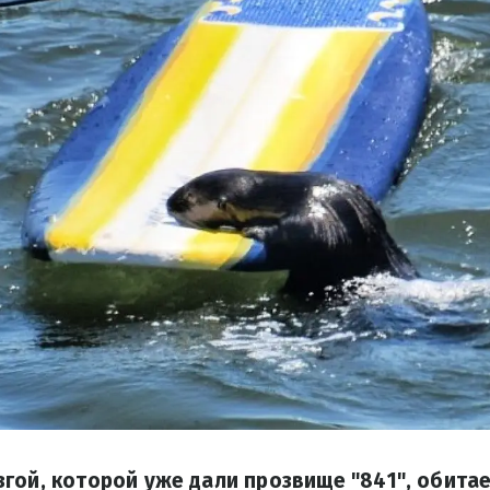
гой, которой уже дали прозвище "841", обитае