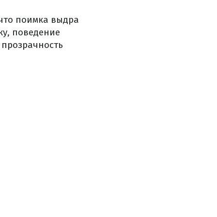
что поимка выдра
ку, поведение
 прозрачность