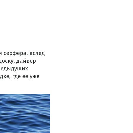
я серфера, вслед
доску, дайвер
предыдущих
дке, где ее уже