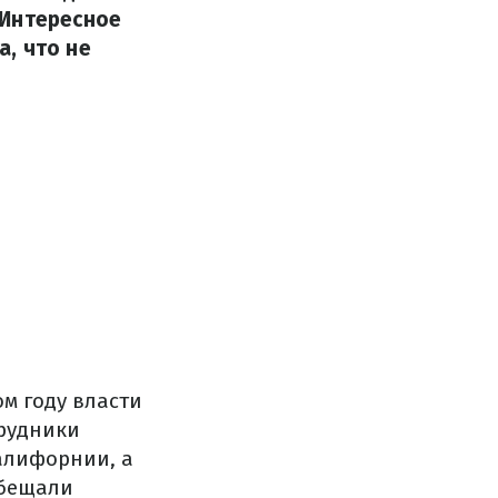
 Интересное
, что не
ом году власти
трудники
алифорнии, а
обещали