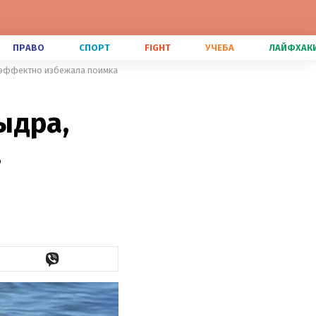
ПРАВО
СПОРТ
FIGHT
УЧЕБА
ЛАЙФХАК
 эффектно избежала поимка
ыдра,
,