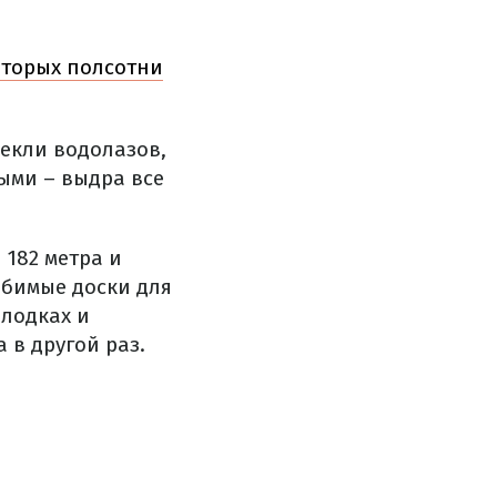
оторых полсотни
екли водолазов,
ыми – выдра все
 182 метра и
юбимые доски для
 лодках и
 в другой раз.