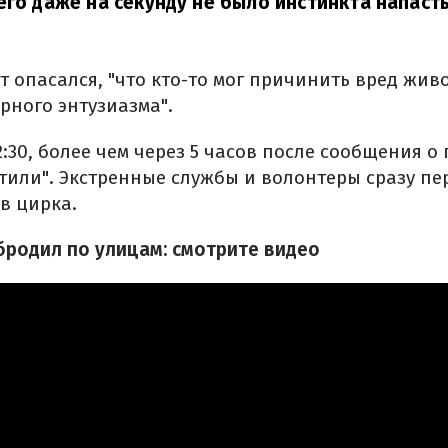
его даже на секунду не было инстинкта напасть
 опасался, "что кто-то мог причинить вред жив
рного энтузиазма".
2:30, более чем через 5 часов после сообщения о 
атили". Экстренные службы и волонтеры сразу п
в цирка.
 бродил по улицам: смотрите видео