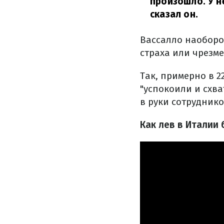
произошло. У н
сказал он.
Вассалло наоборот
страха или чрезме
Так, примерно в 2
"успокоили и схв
в руки сотруднико
Как лев в Италии