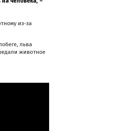
 на человека,
–
отному из-за
побеге, льва
ередали животное