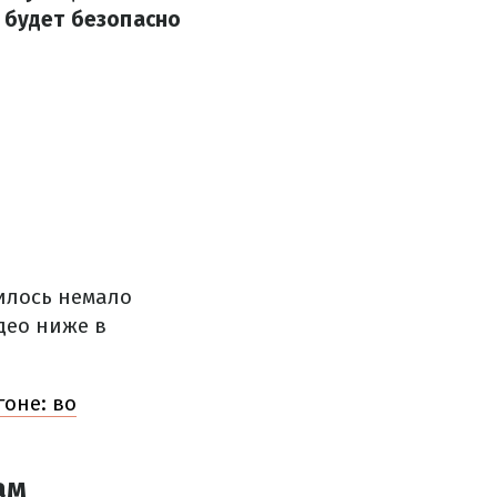
 будет безопасно
илось немало
део ниже в
оне: во
ам