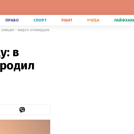
ПРАВО
СПОРТ
FIGHT
УЧЕБА
ЛАЙФХАК
по улицам – видео очевидцев
у: в
бродил