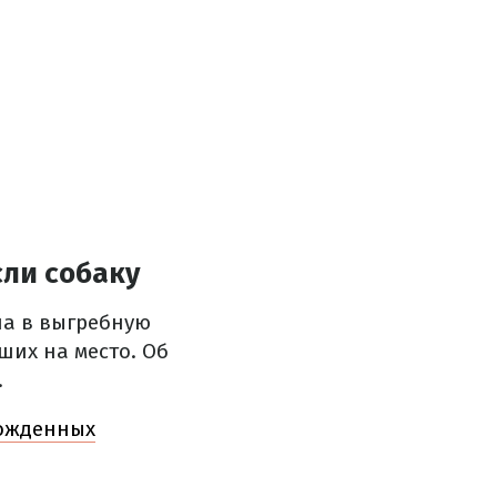
сли собаку
ла в выгребную
ших на место. Об
.
божденных