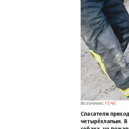
Источник:
ГСЧС
Спасатели приход
четырёхлапым. В
собака, но пожар