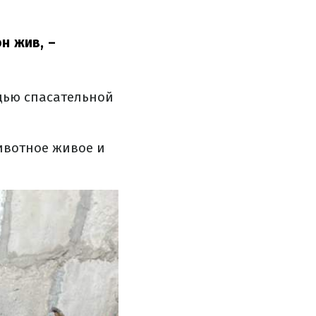
он жив,
–
ощью спасательной
животное живое и