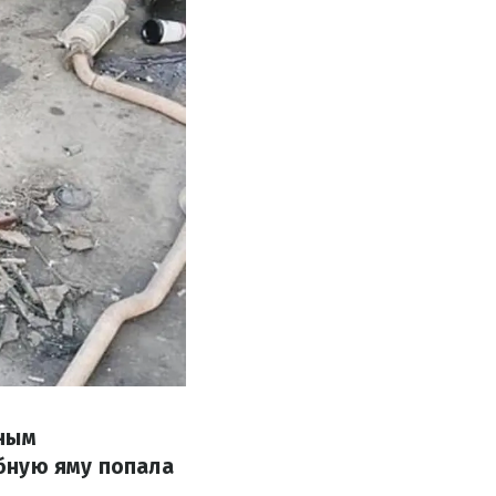
тным
бную яму попала