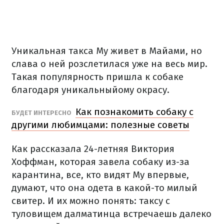
Уникальная
такса
Му
живет
в
Майами
,
но
слава
о ней
розслетилася
уже
на весь мир.
Такая популярность
пришла
к собаке
благодаря
уникальныйому
окрасу
.
Как
познакомить
собаку
с
БУДЕТ
ИНТЕРЕСНО
другими
любимцами
: полезные
советы
Как
рассказала
24-летняя
Виктория
Хоффман
,
которая
завела
собаку
из-за
карантина,
все
,
кто
видят
Му
впервые
,
думают,
что
она
одета
в какой-то
милый
свитер
.
И их можно
понять
:
таксу
с
туловищем
далматинца
встречаешь
далеко