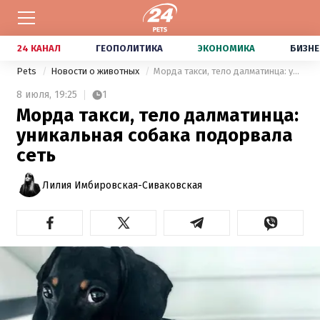
24 КАНАЛ
ГЕОПОЛИТИКА
ЭКОНОМИКА
БИЗНЕ
Pets
Новости о животных
Морда такси, тело далматинца: уникальная собака подорвала сеть
8 июля,
19:25
1
Морда такси, тело далматинца:
уникальная собака подорвала
сеть
Лилия Имбировская-Сиваковская