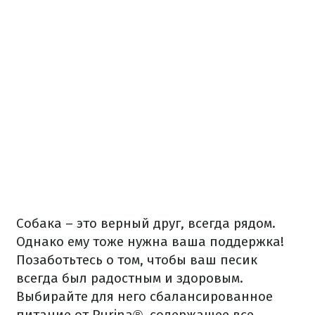
Собака
– это верный
друг,
всегда
рядом.
Однако
ему
тоже
нужна ваша
поддержка!
Позаботьтесь
о том
,
чтобы
ваш
песик
всегда
был
радостным
и
здоровым.
Выбирайте для
него
сбалансированное
питание
от
Purina®
,
содержащее
все