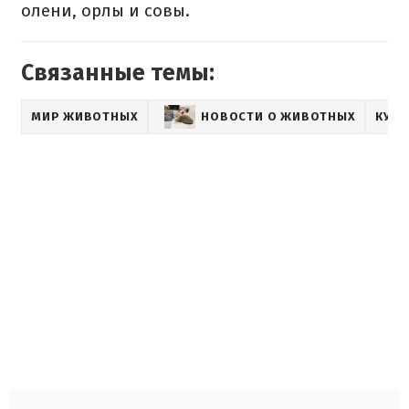
олени, орлы и совы.
Связанные темы:
МИР ЖИВОТНЫХ
НОВОСТИ О ЖИВОТНЫХ
КУРЬ