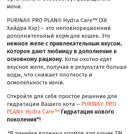
мочи.
PURINA® PRO PLAN® Hydra Care™ (ХК
Хайдра Кэр) – это неповнорационний
дополнительный корм для кошек.
Это
нежное желе с привлекательным вкусом,
которое дают любимцу в дополнение к
основному рациону.
Коты охотно едят
вкусное желе, получая в результате больше
воды, что снижает плотность и
осмоляльность мочи.
Откройте для себя простое решение для
гидратации Вашего кота –
PURINA® PRO
PLAN® Hydra Careᵀᴹ
Гидратация нового
поколения*!
*В линейке влажных кормов для кошек Т
М