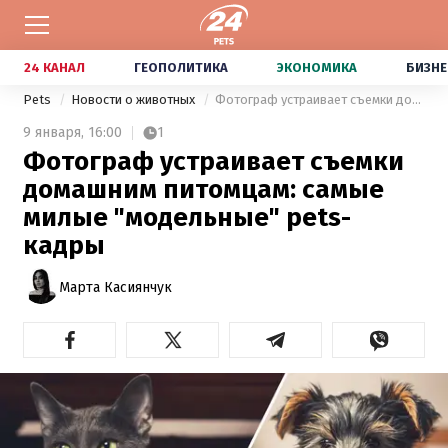
24 КАНАЛ
ГЕОПОЛИТИКА
ЭКОНОМИКА
БИЗНЕ
Pets
Новости о животных
Фотограф устраивает съемки домашним питомцам: самые милые "модельные" pets-кадры
9 января,
16:00
1
Фотограф устраивает съемки
домашним питомцам: самые
милые "модельные" pets-
кадры
Марта Касиянчук