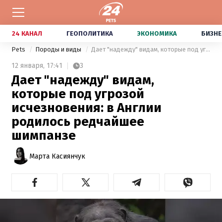
24 КАНАЛ
ГЕОПОЛИТИКА
ЭКОНОМИКА
БИЗНЕ
Pets
Породы и виды
Дает "надежду" видам, которые под угрозой исчезновения: в Англии родилось редчайшее шимпанзе
12 января,
17:41
3
Дает "надежду" видам,
которые под угрозой
исчезновения: в Англии
родилось редчайшее
шимпанзе
Марта Касиянчук