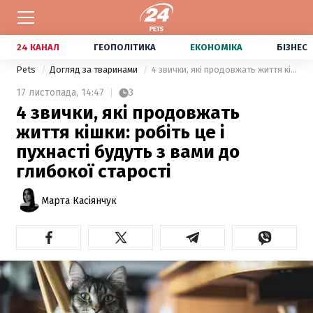
24 КАНАЛ
ГЕОПОЛІТИКА
ЕКОНОМІКА
БІЗНЕС
Pets
Догляд за тваринами
4 звички, які продовжать життя кішки: робіть це і пухнасті будуть з вами до глибокої старості
17 листопада,
14:47
3
4 звички, які продовжать
життя кішки: робіть це і
пухнасті будуть з вами до
глибокої старості
Марта Касіянчук