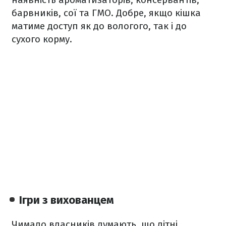
барвників, сої та ГМО. Добре, якщо кішка
матиме доступ як до вологого, так і до
сухого корму.
Ігри з вихованцем
Чимало власників думають, що літні