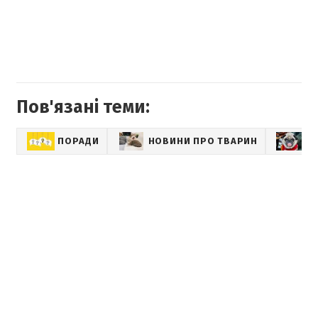
Пов'язані теми:
ПОРАДИ
НОВИНИ ПРО ТВАРИН
С