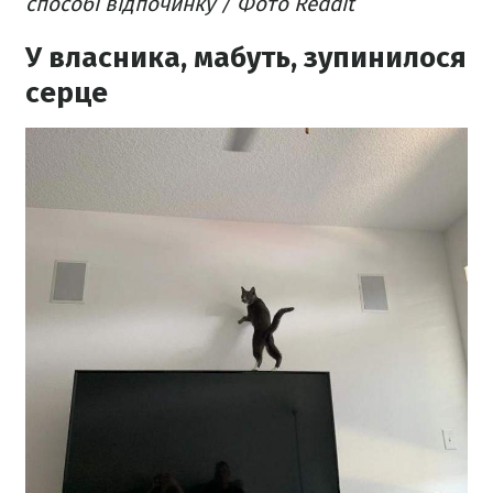
способі відпочинку / Фото Reddit
У власника, мабуть, зупинилося
серце