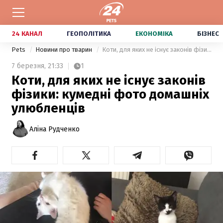
24 КАНАЛ
ГЕОПОЛІТИКА
ЕКОНОМІКА
БІЗНЕС
Pets
Новини про тварин
Коти, для яких не існує законів фізики: кумедні фото домашніх улюбленців
7 березня,
21:33
1
Коти, для яких не існує законів
фізики: кумедні фото домашніх
улюбленців
Аліна Рудченко