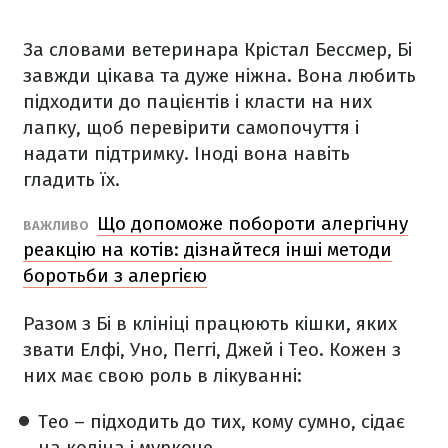
За словами ветеринара Крістал Бессмер, Бі
завжди цікава та дуже ніжна. Вона любить
підходити до пацієнтів і класти на них
лапку, щоб перевірити самопочуття і
надати підтримку. Іноді вона навіть
гладить їх.
Що допоможе побороти алергічну
ВАЖЛИВО
реакцію на котів: дізнайтеся інші методи
боротьби з алергією
Разом з Бі в клініці працюють кішки, яких
звати Елфі, Уно, Пеггі, Джей і Тео. Кожен з
них має свою роль в лікуванні:
Тео – підходить до тих, кому сумно, сідає
на коліна і муркоче.