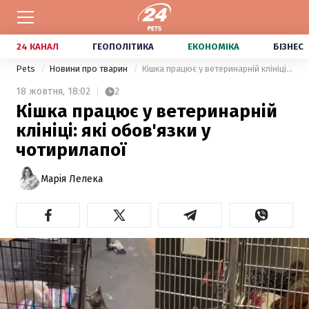
24 КАНАЛ
ГЕОПОЛІТИКА
ЕКОНОМІКА
БІЗНЕС
Pets
Новини про тварин
Кішка працює у ветеринарній клініці: які обов'язки у чотирилапої
18 жовтня,
18:02
2
Кішка працює у ветеринарній
клініці: які обов'язки у
чотирилапої
Марія Лелека