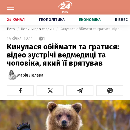
24 КАНАЛ
ГЕОПОЛІТИКА
ЕКОНОМІКА
БІЗНЕС
Pets
Новини про тварин
Кинулася обіймати та гратися: відео зустрічі ведмедиці та чоловіка, який її врятував
14 січня,
10:11
1
Кинулася обіймати та гратися:
відео зустрічі ведмедиці та
чоловіка, який її врятував
Марія Лелека