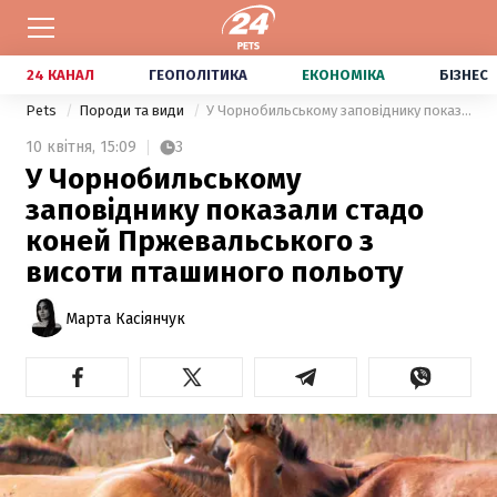
24 КАНАЛ
ГЕОПОЛІТИКА
ЕКОНОМІКА
БІЗНЕС
Pets
Породи та види
У Чорнобильському заповіднику показали стадо коней Пржевальського з висоти пташиного польоту
10 квітня,
15:09
3
У Чорнобильському
заповіднику показали стадо
коней Пржевальського з
висоти пташиного польоту
Марта Касіянчук