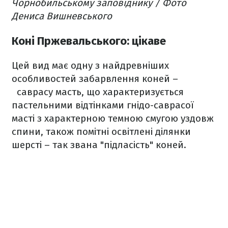
Чорнобильському заповіднику / Фото
Дениса Вишневського
Коні Пржевальського: цікаве
Цей вид має одну з найдревніших
особливостей забарвлення коней –
саврасу масть, що характеризується
пастельними відтінками гнідо-саврасої
масті з характерною темною смугою уздовж
спини, також помітні освітлені ділянки
шерсті – так звана "підласість" коней.