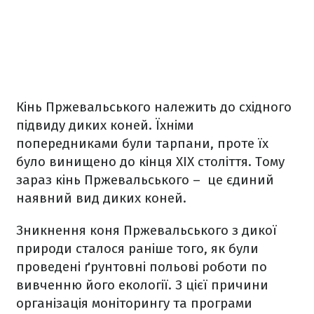
Кінь Пржевальського належить до східного
підвиду диких коней. Їхніми
попередниками були тарпани, проте їх
було винищено до кінця XIX століття. Тому
зараз кінь Пржевальського –
це єдиний
наявний вид диких коней.
Зникнення коня Пржевальського з дикої
природи сталося раніше того, як були
проведені ґрунтовні польові роботи по
вивченню його екології. З цієї причини
організація моніторингу та програми