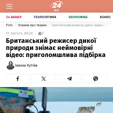
24 КАНАЛ
ГЕОПОЛІТИКА
ЕКОНОМІКА
БІЗНЕС
Pets
Новини про тварин
Британський режисер дикої природи знімає неймовірні відео: приголомшлива підбірка
21 лютого,
06:20
3
Британський режисер дикої
природи знімає неймовірні
відео: приголомшлива підбірка
Іванна Кутнів