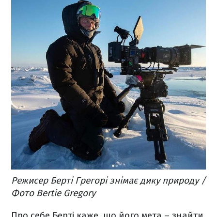
Режисер Берті Грегорі знімає дику природу /
Фото Bertie Gregory
Про себе Берті каже, що його мета – знайти