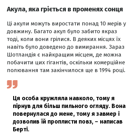
Акула, яка гріється в променях сонця
Ці акули можуть виростати понад 10 мерів у
довжину. Багато акул було забито якраз
тоді, коли вони грілися. В деяких місцях їх
навіть було доведено до вимирання. Зараз
Шотландія є найкращим місцем, де можна
побачити цих гігантів, оскільки комерційне
полювання там закінчилося ще в 1994 році.
Ця особа кружляла навколо, тому я
пірнув для більш пильного огляду. Вона
повернулася до мене, тому я завмер і
дозволив їй проплисти повз,
– написав
Берті.