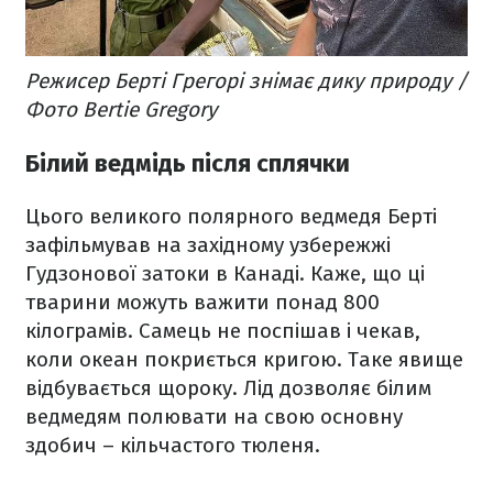
Режисер Берті Грегорі знімає дику природу /
Фото Bertie Gregory
Білий ведмідь після сплячки
Цього великого полярного ведмедя Берті
зафільмував на західному узбережжі
Гудзонової затоки в Канаді. Каже, що ці
тварини можуть важити понад 800
кілограмів. Самець не поспішав і чекав,
коли океан покриється кригою. Таке явище
відбувається щороку. Лід дозволяє білим
ведмедям полювати на свою основну
здобич – кільчастого тюленя.