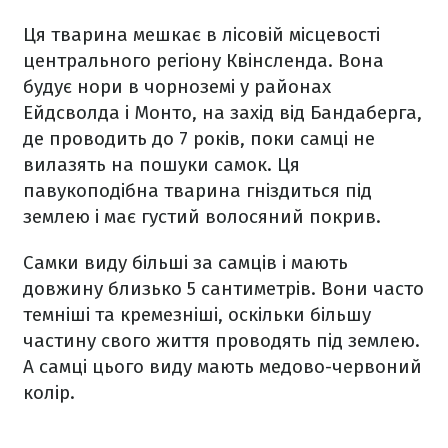
Ця тварина мешкає в лісовій місцевості
центрального регіону Квінсленда. Вона
будує нори в чорноземі у районах
Ейдсволда і Монто, на захід від Бандаберга,
де проводить до 7 років, поки самці не
вилазять на пошуки самок. Ця
павукоподібна тварина гніздиться під
землею і має густий волосяний покрив.
Самки виду більші за самців і мають
довжину близько 5 сантиметрів. Вони часто
темніші та кремезніші, оскільки більшу
частину свого життя проводять під землею.
А самці цього виду мають медово-червоний
колір.