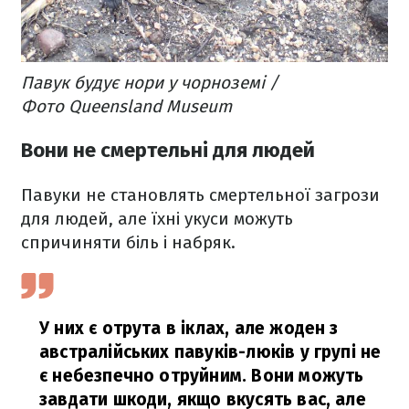
Павук будує нори у чорноземі /
Фото Queensland Museum​
Вони не смертельні для людей
Павуки не становлять смертельної загрози
для людей, але їхні укуси можуть
спричиняти біль і набряк.
У них є отрута в іклах, але жоден з
австралійських павуків-люків у групі не
є небезпечно отруйним. Вони можуть
завдати шкоди, якщо вкусять вас, але