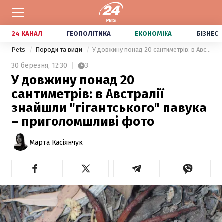
24 КАНАЛ
ГЕОПОЛІТИКА
ЕКОНОМІКА
БІЗНЕС
Pets
Породи та види
У довжину понад 20 сантиметрів: в Австралії знайшли "гігантського" павука – приголомшливі фото
30 березня,
12:30
3
У довжину понад 20
сантиметрів: в Австралії
знайшли "гігантського" павука
– приголомшливі фото
Марта Касіянчук