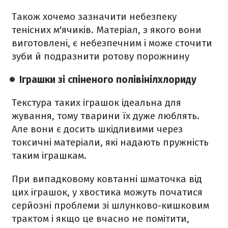
Також хочемо зазначити небезпеку
тенісних м'ячиків. Матеріал, з якого вони
виготовлені, є небезпечним і може сточити
зуби й подразнити ротову порожнину
Іграшки зі спіненого полівінілхлориду
Текстура таких іграшок ідеальна для
жування, тому тварини їх дуже люблять.
Але вони є досить шкідливими через
токсичні матеріали, які надають пружність
таким іграшкам.
При випадковому ковтанні шматочка від
цих іграшок, у хвостика можуть початися
серйозні проблеми зі шлунково-кишковим
трактом і якщо це вчасно не помітити,