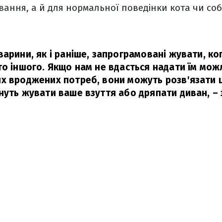
вання, а й для нормальної поведінки кота чи соб
арини, як і раніше, запрограмовані жувати, ко
то іншого. Якщо нам не вдасться надати їм мож
х вроджених потреб, вони можуть розв'язати ц
нуть жувати ваше взуття або дряпати диван,
– 