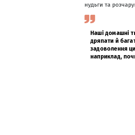
нудьги та розчару
Наші домашні тв
дряпати й бага
задоволення ци
наприклад, поч