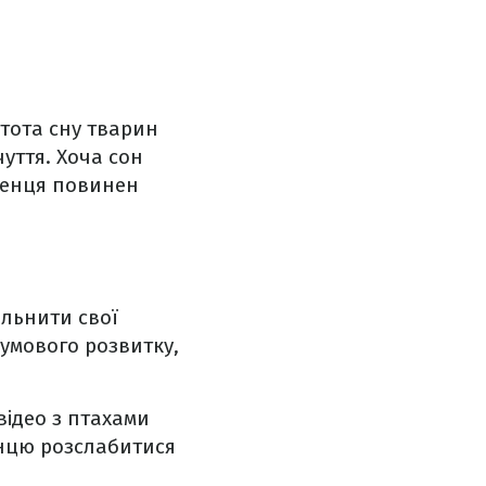
стота сну тварин
чуття. Хоча сон
ленця повинен
ольнити свої
зумового розвитку,
відео з птахами
нцю розслабитися