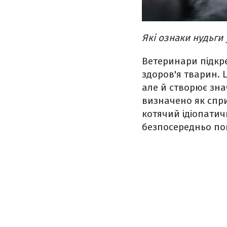
Які ознаки нудьги 
Ветеринари підкр
здоров'я тварин. 
але й створює зна
визначено як спр
котячий ідіопатич
безпосередньо пов