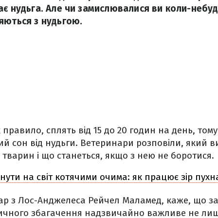
ає нудьга. Але чи замислювалися ви коли-небудь
яються з нудьгою.
 правило, сплять від 15 до 20 годин на день, том
ий сон від нудьги. Ветеринари розповіли, який 
 тварин і що станеться, якщо з нею не боротися.
нути на світ котячими очима: як працює зір пухн
ар з Лос-Анджелеса Рейчел Маламед, каже, що з
зичного збагачення надзвичайно важливе не лиш