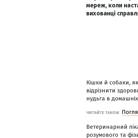
мереж, коли наст
вихованці справл
Кішки й собаки, як
відрізнити здоров
нудьга в домашніх
Погля
ЧИТАЙТЕ ТАКОЖ
Ветеринарний лік
розумового та фі