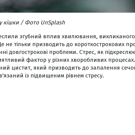
у кішки​ / Фото UnSplash
еслили згубний вплив хвилювання, викликаного
Це не тільки призводить до короткострокових про
чні довгострокові проблеми. Стрес, як підкреслю
иятливий фактор у різних хворобливих процесах
ний цистит, який призводить до запалення сечов
'язаний із підвищеним рівнем стресу.