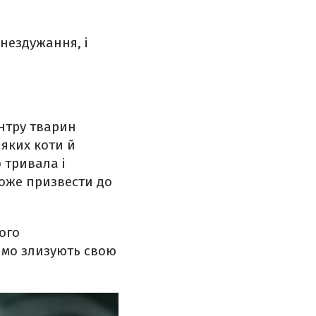
нездужання, і
нтру тварин
яких коти й
 тривала і
може призвести до
ого
имо злизують свою