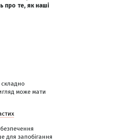
 про те, як наші
у складно
вигляд може мати
астих
абезпечення
е для запобігання