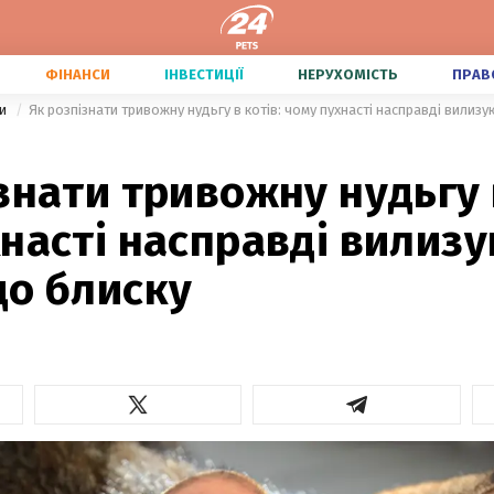
ФІНАНСИ
ІНВЕСТИЦІЇ
НЕРУХОМІСТЬ
ПРАВ
ми
Як розпізнати тривожну нудьгу в котів: чому пухнасті насправді вилиз
знати тривожну нудьгу в
насті насправді вилиз
до блиску