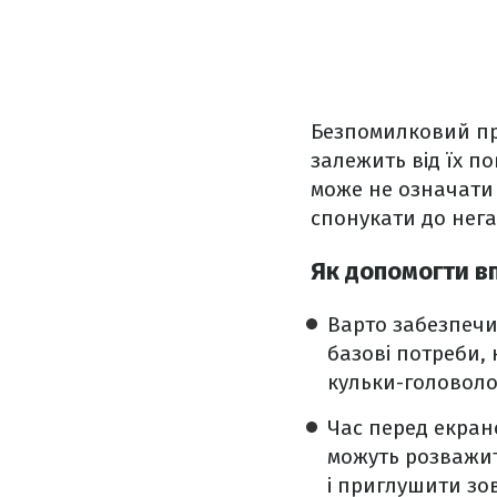
Безпомилковий про
залежить від їх по
може не означати
спонукати до нег
Як допомогти в
Варто забезпечи
базові потреби, 
кульки-головоло
Час перед екран
можуть розважит
і приглушити зо