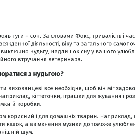
яв туги – сон. За словами Фокс, тривалість і ча
всякденної діяльності, віку та загального самопо
 виключно нудьгу, надлишок сну у вашого улюб
айного втручання ветеринара.
поратися з нудьгою?
ти вихованцеві все необхідне, щоб він міг задов
наприклад, кігтеточки, іграшки для жування і ро
мки й коробки.
ом корисний і для домашніх тварин. Наприклад, 
и кішок, а ввімкнення музики допоможе улюбле
внішній шум.