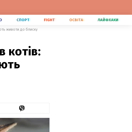
О
СПОРТ
FIGHT
ОСВІТА
ЛАЙФХАКИ
ують животи до блиску
 котів:
ують