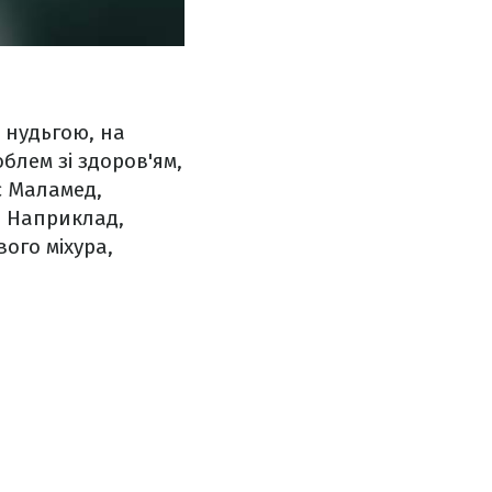
 нудьгою, на
блем зі здоров'ям,
є Маламед,
. Наприклад,
ого міхура,