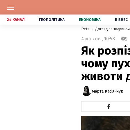
24 КАНАЛ
ГЕОПОЛІТИКА
ЕКОНОМІКА
БІЗНЕС
Pets
Догляд за тварина
4 жовтня,
10:58
5
Як розпі
чому пух
животи 
Марта Касіянчук