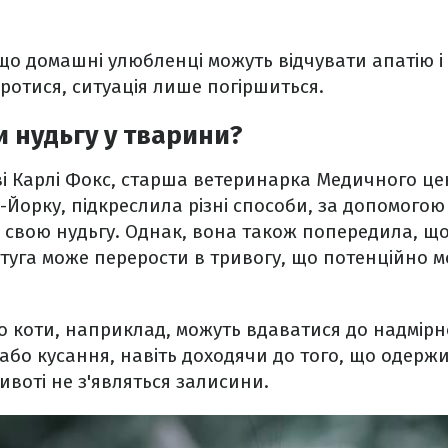
о домашні улюбленці можуть відчувати апатію і 
ротися, ситуація лише погіршиться.
и нудьгу у тварини?
ві Карлі Фокс, старша ветеринарка Медичного це
орку, підкреслила різні способи, за допомогою 
свою нудьгу. Однак, вона також попередила, що
туга може перерости в тривогу, що потенційно 
о коти, наприклад, можуть вдаватися до надмірн
або кусання, навіть доходячи до того, що одерж
ивоті не з'являться залисини.