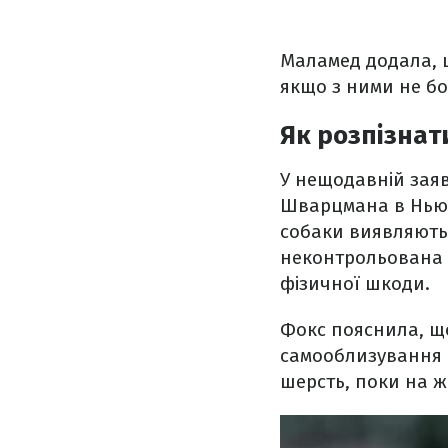
Маламед додала, щ
якщо з ними не бо
Як розпізнат
У нещодавній зая
Шварцмана в Нью-Й
собаки виявляють 
неконтрольована 
фізичної шкоди.
Фокс пояснила, щ
самооблизування 
шерсть, поки на ж