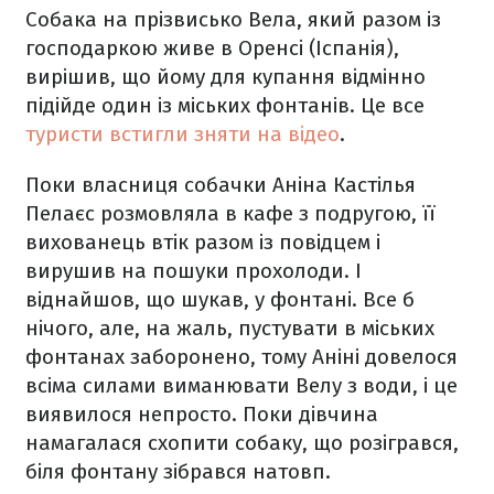
Собака на прізвисько Вела, який разом із
господаркою живе в Оренсі (Іспанія),
вирішив, що йому для купання відмінно
підійде один із міських фонтанів. Це все
туристи встигли зняти на відео
.
Поки власниця собачки Аніна Кастілья
Пелаєс розмовляла в кафе з подругою, її
вихованець втік разом із повідцем і
вирушив на пошуки прохолоди. І
віднайшов, що шукав, у фонтані. Все б
нічого, але, на жаль, пустувати в міських
фонтанах заборонено, тому Аніні довелося
всіма силами виманювати Велу з води, і це
виявилося непросто. Поки дівчина
намагалася схопити собаку, що розігрався,
біля фонтану зібрався натовп.