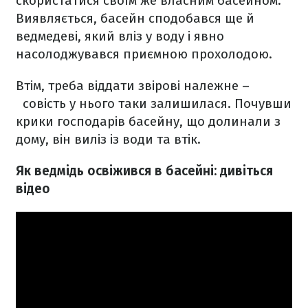
скористатися своїм же власним басейном.
Виявляється, басейн сподобався ще й
ведмедеві, який вліз у воду і явно
насолоджувався приємною прохолодою.
Втім, треба віддати звірові належне –
совість у нього таки залишилася. Почувши
крики господарів басейну, що долинали з
дому, він виліз із води та втік.
Як ведмідь освіжився в басейні: дивіться
відео