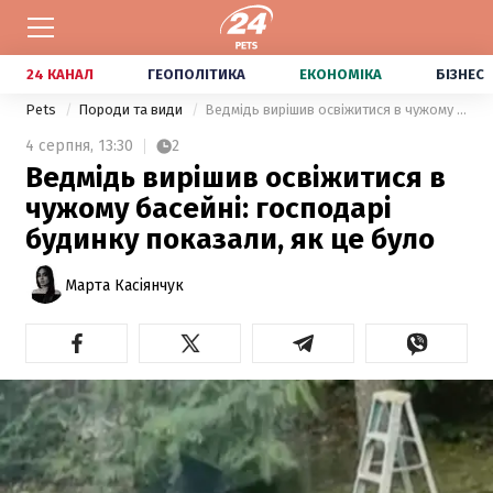
24 КАНАЛ
ГЕОПОЛІТИКА
ЕКОНОМІКА
БІЗНЕС
Pets
Породи та види
Ведмідь вирішив освіжитися в чужому басейні: господарі будинку показали, як це було
4 серпня,
13:30
2
Ведмідь вирішив освіжитися в
чужому басейні: господарі
будинку показали, як це було
Марта Касіянчук