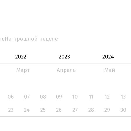
ле
На прошлой неделе
2022
2023
2024
Март
Апрель
Май
06
07
08
09
10
11
12
13
23
24
25
26
27
28
29
30