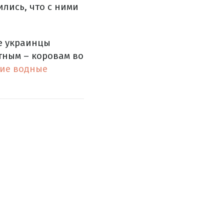
ились, что с ними
е украинцы
тным – коровам во
ие водные