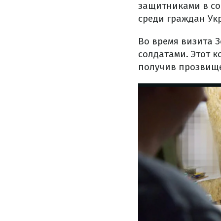
защитниками в с
среди граждан Ук
Во время визита З
солдатами. Этот 
получив прозвище