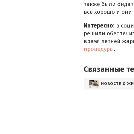
также были ондатр
все хорошо и они
Интересно:
в соци
решили обеспечит
время летней жар
процедуры
.
Связанные т
НОВОСТИ О Ж