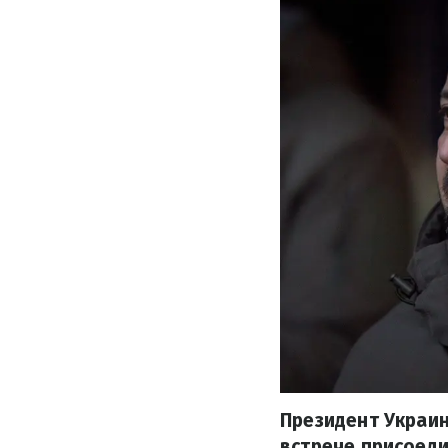
Президент Украин
встрече присоеди