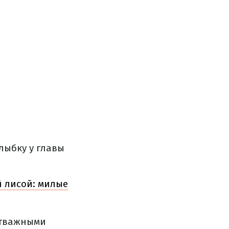
лыбку у главы
 лисой: милые
отважными