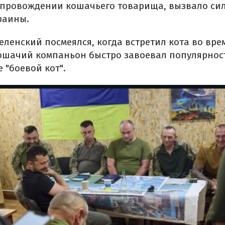
опровождении кошачьего товарища, вызвало си
раины.
еленский посмеялся, когда встретил кота во вре
кошачий компаньон быстро завоевал популярност
 "боевой кот".