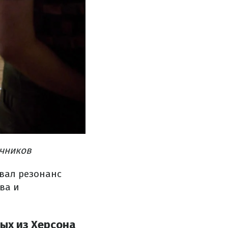
очников
вал резонанс
ва и
ых из Херсона