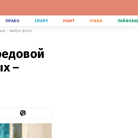
ПРАВО
СПОРТ
FIGHT
УЧЕБА
ЛАЙФХАК
ных – милое фото
редовой
х –