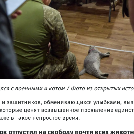
лся с военными и котом / Фото из открытых ист
 и защитников, обменивающихся улыбками, выз
 которые ценят возвышенное проявление единст
аже в такое непростое время.
рк отпустил на свободу почти всех животн