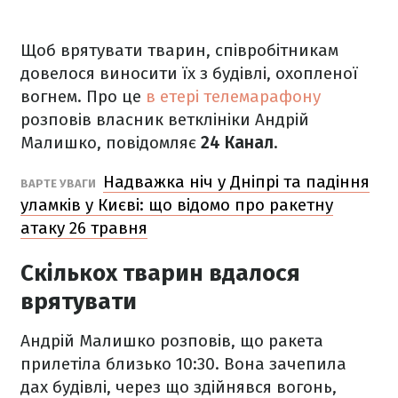
Щоб врятувати тварин, співробітникам
довелося виносити їх з будівлі, охопленої
вогнем. Про це
в етері телемарафону
розповів власник ветклініки Андрій
Малишко, повідомляє
24 Канал
.
Надважка ніч у Дніпрі та падіння
ВАРТЕ УВАГИ
уламків у Києві: що відомо про ракетну
атаку 26 травня
Скількох тварин вдалося
врятувати
Андрій Малишко розповів, що ракета
прилетіла близько 10:30. Вона зачепила
дах будівлі, через що здійнявся вогонь,