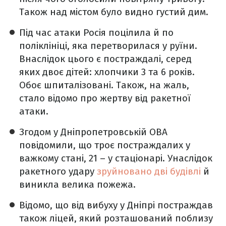
Також над містом було видно густий дим.
Під час атаки Росія поцілила й по
поліклініці, яка перетворилася у руїни.
Внаслідок цього є постраждалі, серед
яких двоє дітей: хлопчики 3 та 6 років.
Обоє шпиталізовані. Також, на жаль,
стало відомо про жертву від ракетної
атаки.
Згодом у Дніпропетровській ОВА
повідомили, що троє постраждалих у
важкому стані, 21 – у стаціонарі. Унаслідок
ракетного удару
зруйновано дві будівлі
й
виникла велика пожежа.
Відомо, що від вибуху у Дніпрі постраждав
також ліцей, який розташований поблизу