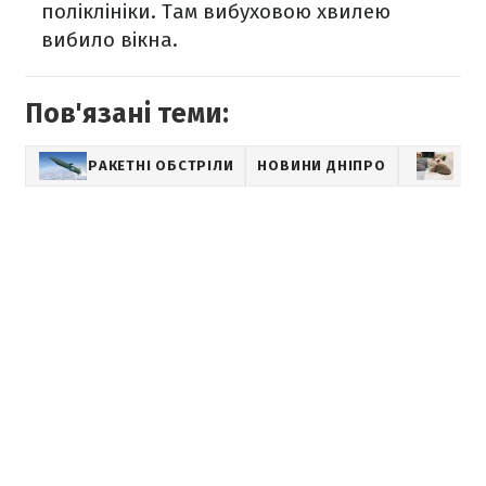
поліклініки. Там вибуховою хвилею
вибило вікна.
Пов'язані теми:
РАКЕТНІ ОБСТРІЛИ
НОВИНИ ДНІПРО
НО