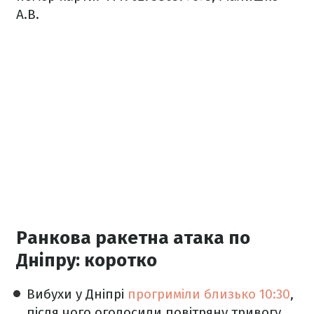
А.В.
Ранкова ракетна атака по
Дніпру: коротко
Вибухи у Дніпрі
прогриміли близько 10:30
,
після чого оголосили повітряну тривогу.