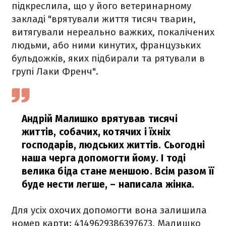
підкреслила, що у його ветеринарному
закладі "врятували життя тисяч тварин,
витягували нереально важких, покалічених
людьми, або ними кинутих, французьких
бульдожків, яких підбирали та рятували в
групі Лаки Френч".
Андрій Малишко врятував тисячі
життів, собачих, котячих і їхніх
господарів, людських життів. Сьогодні
наша черга допомогти йому. І тоді
велика біда стане меншою. Всім разом її
буде нести легше,
– написала жінка.
Для усіх охочих допомогти вона залишила
номер карти: 4149629386397673, Малишко