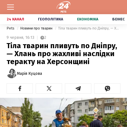
24 КАНАЛ
ГЕОПОЛІТИКА
ЕКОНОМІКА
БІЗНЕС
Pets
Новини про тварин
Тіла тварин пливуть по Дніпру, — Хлань про жахливі наслідки теракту на Херсонщині
9 червня,
16:13
2
Тіла тварин пливуть по Дніпру,
— Хлань про жахливі наслідки
теракту на Херсонщині
Марія Куцова