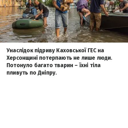
Унаслідок підриву Каховської ГЕС на
Херсонщині потерпають не лише люди.
Потонуло багато тварин – їхні тіла
пливуть по Дніпру.