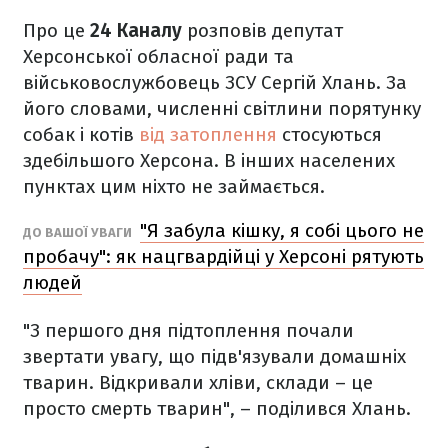
Про це
24 Каналу
розповів депутат
Херсонської обласної ради та
військовослужбовець ЗСУ Сергій Хлань. За
його словами, численні світлини порятунку
собак і котів
від затоплення
стосуються
здебільшого Херсона. В інших населених
пунктах цим ніхто не займається.
"Я забула кішку, я собі цього не
ДО ВАШОЇ УВАГИ
пробачу": як нацгвардійці у Херсоні рятують
людей
"З першого дня підтоплення почали
звертати увагу, що підв'язували домашніх
тварин. Відкривали хліви, склади – це
просто смерть тварин", – поділився Хлань.