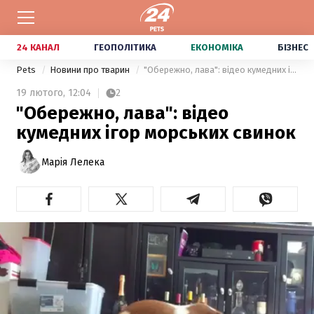
24 КАНАЛ
ГЕОПОЛІТИКА
ЕКОНОМІКА
БІЗНЕС
Pets
Новини про тварин
"Обережно, лава": відео кумедних ігор морських свинок
19 лютого,
12:04
2
"Обережно, лава": відео
кумедних ігор морських свинок
Марія Лелека