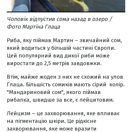
Чоловік відпустив сома назад в озеро /
Фото Мартіна Глаца
Риба, яку піймав Мартин – звичайний сом,
який водиться у більшій частині Європи.
Цей популярний вид дикої риби може
виростати до 2,5 метрів завдовжки.
Втім, майже жоден з них не схожий на улов
Глаца. Більшість сомиків мають сірий колір.
"Мандариновий сом", якого піймав
рибалка, швидше за все, є лейцитовим.
Лейцизм – це захворювання, яке впливає
на пігментацію шкіри. Це рідкісне
захворювання, яке може вразити