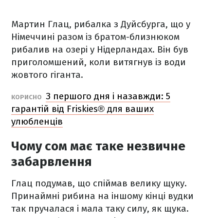
Мартин Глац, рибалка з Дуйсбурга, що у
Німеччині разом із братом-близнюком
рибалив на озері у Нідерландах. Він був
приголомшений, коли витягнув із води
жовтого гіганта.
З першого дня і назавжди: 5
КОРИСНО
гарантій від Friskies® для ваших
улюбленців
Чому сом має таке незвичне
забарвлення
Глац подумав, що спіймав велику щуку.
Принаймні рибина на іншому кінці вудки
так пручалася і мала таку силу, як щука.