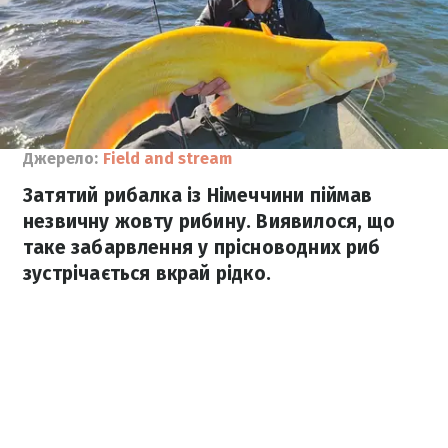
Джерело:
Field and stream
Затятий рибалка із Німеччини піймав
незвичну жовту рибину. Виявилося, що
таке забарвлення у прісноводних риб
зустрічається вкрай рідко.