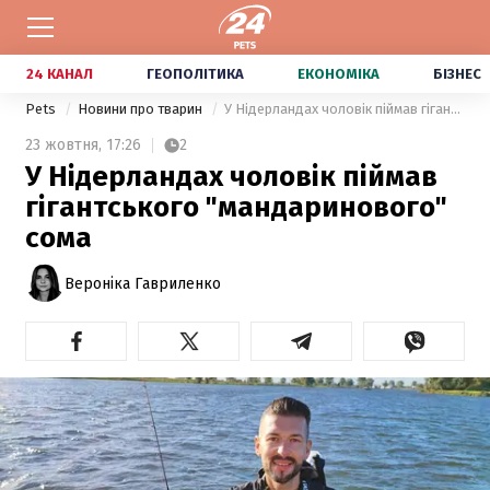
24 КАНАЛ
ГЕОПОЛІТИКА
ЕКОНОМІКА
БІЗНЕС
Pets
Новини про тварин
У Нідерландах чоловік піймав гігантського "мандаринового" сома
23 жовтня,
17:26
2
У Нідерландах чоловік піймав
гігантського "мандаринового"
сома
Вероніка Гавриленко