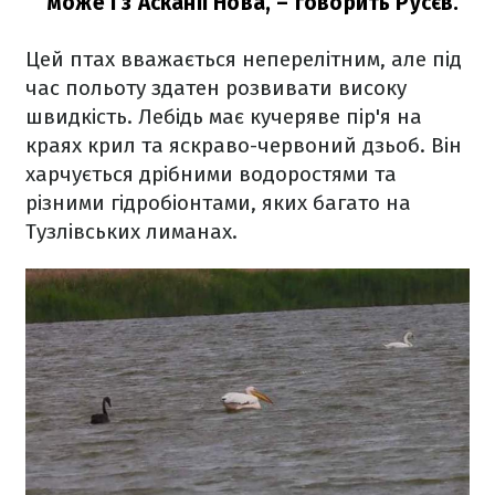
може і з Асканії Нова,
– говорить Русєв.
Цей птах вважається неперелітним, але під
час польоту здатен розвивати високу
швидкість. Лебідь має кучеряве пір'я на
краях крил та яскраво-червоний дзьоб. Він
харчується дрібними водоростями та
різними гідробіонтами, яких багато на
Тузлівських лиманах.