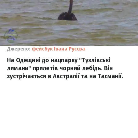
Джерело:
фейсбук Івана Русєва
На Одещині до нацпарку "Тузлівські
лимани" прилетів чорний лебідь. Він
зустрічається в Австралії та на Тасманії.