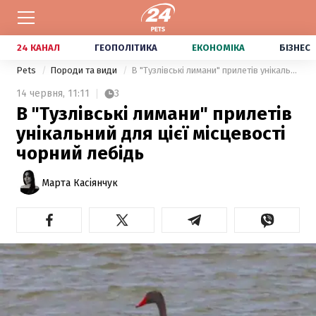
24 КАНАЛ
ГЕОПОЛІТИКА
ЕКОНОМІКА
БІЗНЕС
Pets
Породи та види
В "Тузлівські лимани" прилетів унікальний для цієї місцевості чорний лебідь
14 червня,
11:11
3
В "Тузлівські лимани" прилетів
унікальний для цієї місцевості
чорний лебідь
Марта Касіянчук