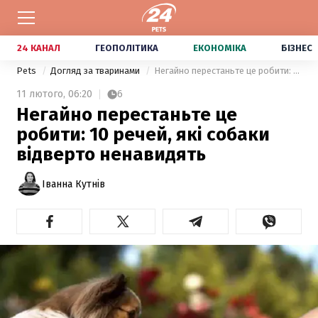
24 КАНАЛ
ГЕОПОЛІТИКА
ЕКОНОМІКА
БІЗНЕС
Pets
Догляд за тваринами
Негайно перестаньте це робити: 10 речей, які собаки відверто ненавидять
11 лютого,
06:20
6
Негайно перестаньте це
робити: 10 речей, які собаки
відверто ненавидять
Іванна Кутнів