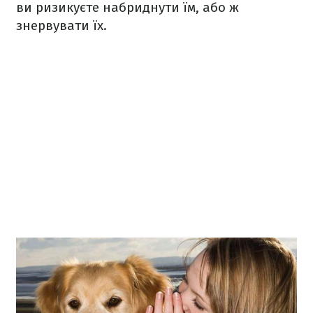
ви ризикуєте набриднути їм, або ж
знервувати їх.